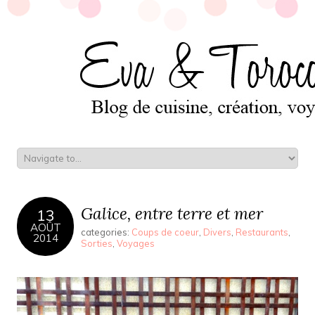
Galice, entre terre et mer
13
AOÛT
categories:
Coups de coeur
,
Divers
,
Restaurants
,
2014
Sorties
,
Voyages