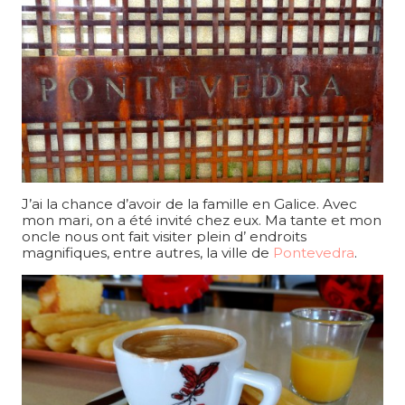
J’ai la chance d’avoir de la famille en Galice. Avec
mon mari, on a été invité chez eux. Ma tante et mon
oncle nous ont fait visiter plein d’ endroits
magnifiques, entre autres, la ville de
Pontevedra
.