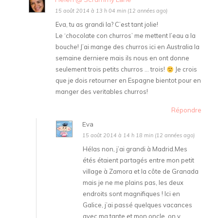
15 août 2014 à 13 h 04 min (12 années ago)
Eva, tu as grandi la? C’est tant jolie!
Le ‘chocolate con churros’ me mettent l’eau a la
bouche! J’ai mange des churros ici en Australia la
semaine derniere mais ils nous en ont donne
seulement trois petits churros … trois!
Je crois
que je dois retourner en Espagne bientot pour en
manger des veritables churros!
Répondre
Eva
15 août 2014 à 14 h 18 min (12 années ago)
Hélas non, j’ai grandi à Madrid.Mes
étés étaient partagés entre mon petit
village à Zamora et la côte de Granada
mais je ne me plains pas, les deux
endroits sont magnifiques ! Ici en
Galice, j’ai passé quelques vacances
avec ma tante et mon oncle, on y