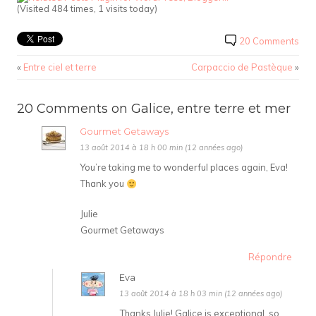
(Visited 484 times, 1 visits today)
20 Comments
«
Entre ciel et terre
Carpaccio de Pastèque
»
20 Comments on Galice, entre terre et mer
Gourmet Getaways
13 août 2014 à 18 h 00 min (12 années ago)
You’re taking me to wonderful places again, Eva!
Thank you
Julie
Gourmet Getaways
Répondre
Eva
13 août 2014 à 18 h 03 min (12 années ago)
Thanks Julie! Galice is exceptional, so