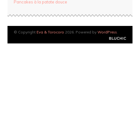
Pancakes à la patate douce
© Copyright
Eva & Torocoro
2026. Powered by
WordPress
.