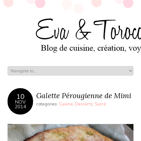
Galette Pérougienne de Mimi
10
NOV
categories:
Cuisine
,
Desserts
,
Sucré
2014