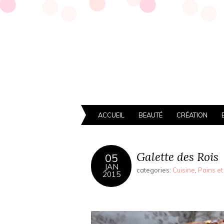
ACCUEIL
BEAUTÉ
CRÉATION
Galette des Rois
05
JAN
categories:
Cuisine
,
Pains et
2015