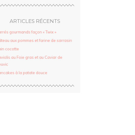
ARTICLES RÉCENTS
rrés gourmands façon « Twix »
teau aux pommes et farine de sarrasin
in cocotte
violis au Foie gras et au Caviar de
uvic
ncakes à la patate douce