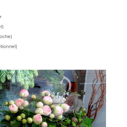
r
l)
ioche)
ptionnel)