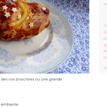
Ca
Gâ
Pa
Ra
Ne
Pa
 des rois briochées ou une grande :
e ambiante