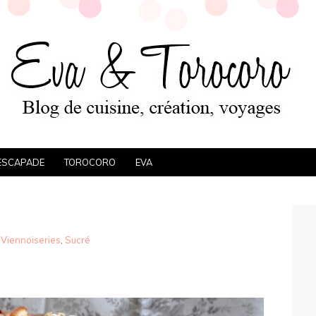
ESCAPADE
TOROCORO
EVA
 Viennoiseries
,
Sucré