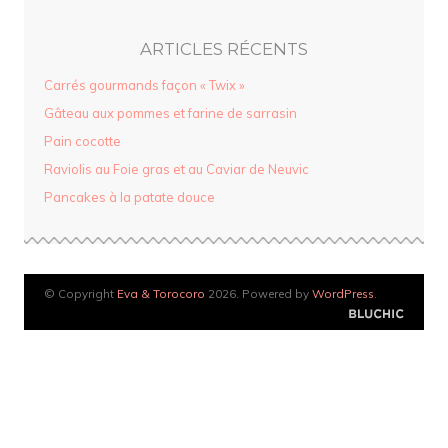
ARTICLES RÉCENTS
Carrés gourmands façon « Twix »
Gâteau aux pommes et farine de sarrasin
Pain cocotte
Raviolis au Foie gras et au Caviar de Neuvic
Pancakes à la patate douce
© Copyright
Eva & Torocoro
2026. Powered by
WordPress
.