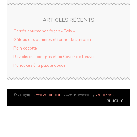
ARTICLES RÉCENTS
Carrés gourmands façon « Twix »
Gâteau aux pommes et farine de sarrasin
Pain cocotte
Raviolis au Foie gras et au Caviar de Neuvic
Pancakes à la patate douce
© Copyright
Eva & Torocoro
2026. Powered by
WordPress
.