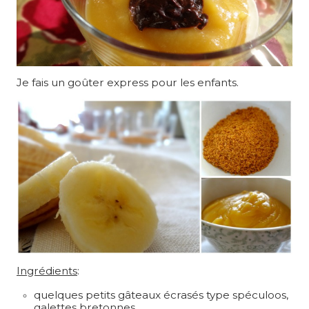
Je fais un goûter express pour les enfants.
Ingrédients
:
quelques petits gâteaux écrasés type spéculoos,
galettes bretonnes…