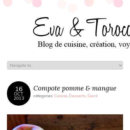
Compote pomme & mangue
16
OCT
categories:
Cuisine
,
Desserts
,
Sucré
2013