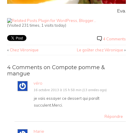
Eva.
(Visited 231 times, 1 visits today)
4 Comments
«
Chez Véronique
Le goûter chez Véronique
»
4 Comments on Compote pomme &
mangue
véro
16 octobre 2013 à 15 h 58 min (13 années ago)
je vais essayer ce dessert qui paraît
succulent.Merci.
Répondre
Marie