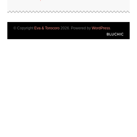
© Copyright
Eva & Torocoro
2026. Powered by
WordPress
.