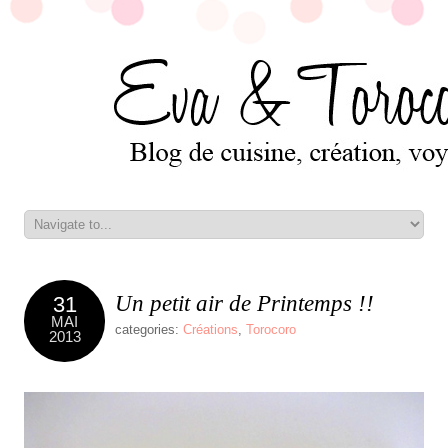
Un petit air de Printemps !!
31
MAI
categories:
Créations
,
Torocoro
2013