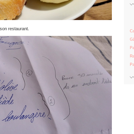
son restaurant.
Ca
Gâ
Pa
Ra
Pa