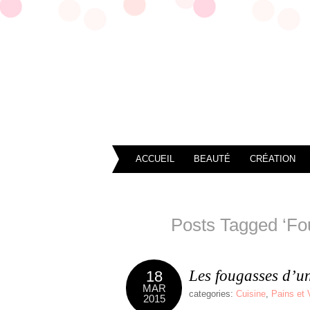
ACCUEIL
BEAUTÉ
CRÉATION
Posts Tagged ‘Fo
Les fougasses d’un
18
MAR
categories:
Cuisine
,
Pains et 
2015