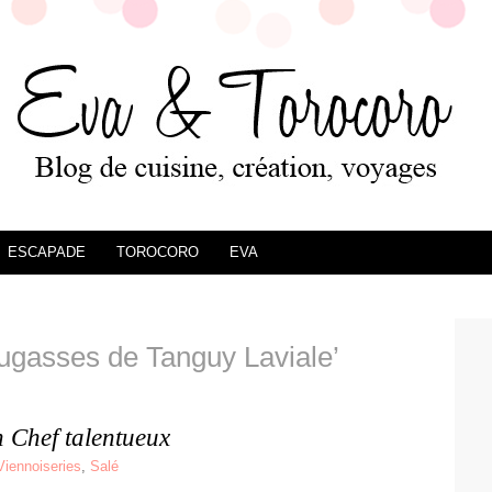
ESCAPADE
TOROCORO
EVA
ugasses de Tanguy Laviale’
 Chef talentueux
Viennoiseries
,
Salé