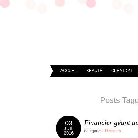
ACCUEIL
BEAUTÉ
CRÉATION
Posts Tagg
Financier géant au
03
JUIL
categories:
Desserts
2016