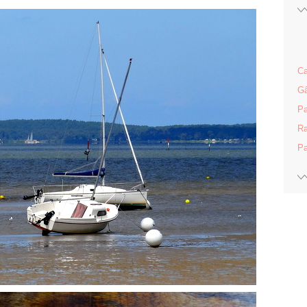
Ca
Gâ
Pa
Ra
Pa