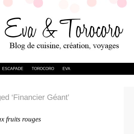
ESCAPADE
TOROCORO
EVA
ed ‘Financier Géant’
x fruits rouges