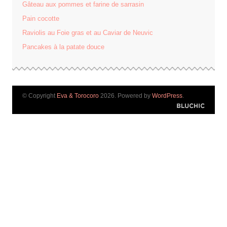
Gâteau aux pommes et farine de sarrasin
Pain cocotte
Raviolis au Foie gras et au Caviar de Neuvic
Pancakes à la patate douce
© Copyright
Eva & Torocoro
2026. Powered by
WordPress
.