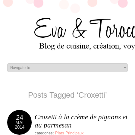
Posts Tagged ‘Croxetti’
Croxetti à la crème de pignons et
24
MAI
au parmesan
2014
categories:
Plats Principaux