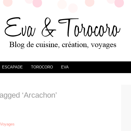
ESCAPADE
TOROCORO
EVA
agged ‘Arcachon’
Voyages