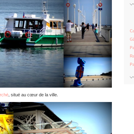
Ca
Gâ
Pa
Ra
Pa
rché
, situé au cœur de la ville.