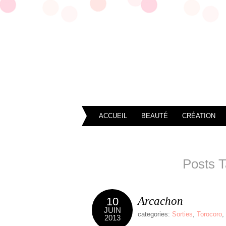
ACCUEIL
BEAUTÉ
CRÉATION
Posts T
Arcachon
10
JUIN
categories:
Sorties
,
Torocoro
,
2013