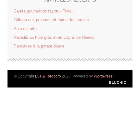
Carrés gourmands façon « Twix »
Gâteau aux pommes et farine de sarrasin
Pain cocotte
Raviolis au Foie gras et au Caviar de Neuvic
Pancakes à la patate douce
© Copyright
Eva & Torocoro
2026. Powered by
WordPress
.