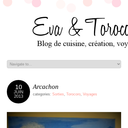
Arcachon
10
JUIN
categories:
Sorties
,
Torocoro
,
Voyages
2013