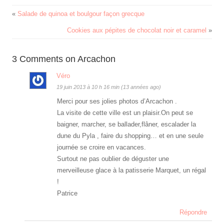
«
Salade de quinoa et boulgour façon grecque
Cookies aux pépites de chocolat noir et caramel
»
3 Comments on Arcachon
Véro
19 juin 2013 à 10 h 16 min (13 années ago)
Merci pour ses jolies photos d’Arcachon .
La visite de cette ville est un plaisir.On peut se
baigner, marcher, se ballader,flâner, escalader la
dune du Pyla , faire du shopping… et en une seule
journée se croire en vacances.
Surtout ne pas oublier de déguster une
merveilleuse glace à la patisserie Marquet, un régal
!
Patrice
Répondre