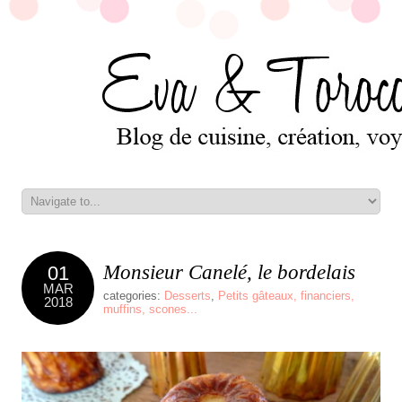
Monsieur Canelé, le bordelais
01
MAR
categories:
Desserts
,
Petits gâteaux, financiers,
2018
muffins, scones...