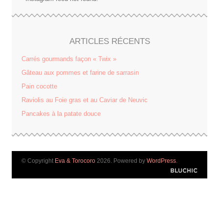
ARTICLES RÉCENTS
Carrés gourmands façon « Twix »
Gâteau aux pommes et farine de sarrasin
Pain cocotte
Raviolis au Foie gras et au Caviar de Neuvic
Pancakes à la patate douce
© Copyright
Eva & Torocoro
2026. Powered by
WordPress
.