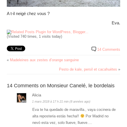
A t-il neigé chez vous ?
Eva.
(Visited 740 times, 1 visits today)
14 Comments
«
Madeleines aux zestes d’orange sanguine
Pesto de kale, persil et cacahuètes
»
14 Comments on Monsieur Canelé, le bordelais
Alicia
1 mars 2018 à 17 h 21 min (8 années ago)
Eva te ha quedado de maravilla., vaya cocinera de
alta reposteria estás hecha!!
Por Madrid no
nevó esta vez, solo llueve, llueve….