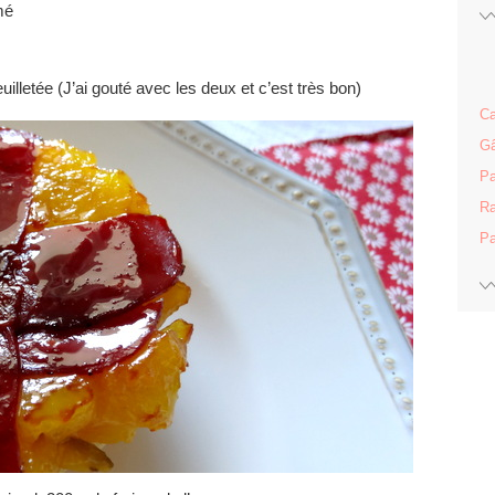
mé
uilletée (J’ai gouté avec les deux et c’est très bon)
Ca
Gâ
Pa
Ra
Pa