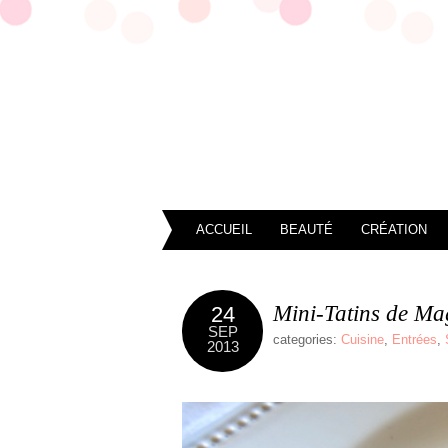
ACCUEIL
BEAUTÉ
CRÉATION
Mini-Tatins de Ma
24
SEP
categories:
Cuisine
,
Entrées
,
2013