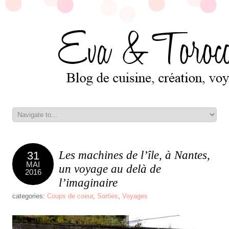
Les machines de l’île, à Nantes,
31
MAI
un voyage au delà de
2016
l’imaginaire
categories:
Coups de coeur
,
Sorties
,
Voyages