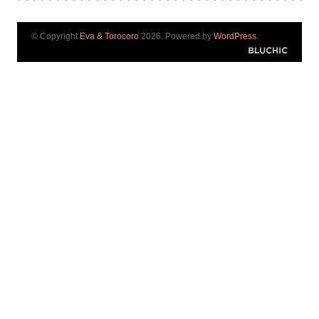
© Copyright
Eva & Torocoro
2026. Powered by
WordPress
.