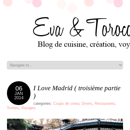
I Love Madrid ( troisième partie
06
JAN
)
2014
categories:
Coups de coeur
,
Divers
,
Restaurants
,
Sorties
,
Voyages