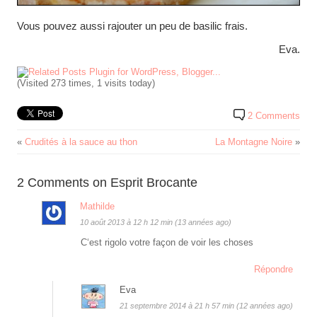
Vous pouvez aussi rajouter un peu de basilic frais.
Eva.
(Visited 273 times, 1 visits today)
2 Comments
«
Crudités à la sauce au thon
La Montagne Noire
»
2 Comments on Esprit Brocante
Mathilde
10 août 2013 à 12 h 12 min (13 années ago)
C‘est rigolo votre façon de voir les choses
Répondre
Eva
21 septembre 2014 à 21 h 57 min (12 années ago)