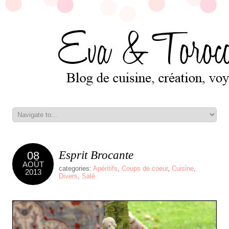
Esprit Brocante
08
AOÛT
categories:
Apéritifs
,
Coups de coeur
,
Cuisine
,
2013
Divers
,
Salé