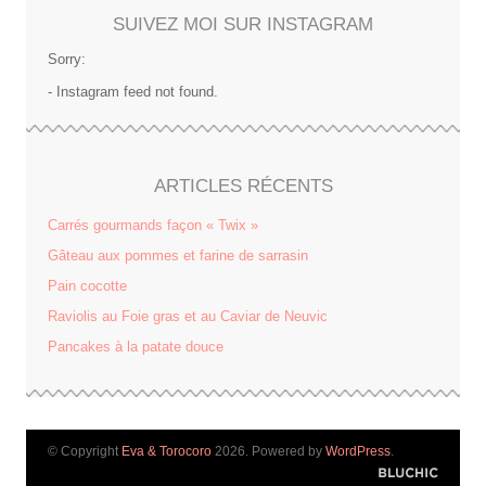
SUIVEZ MOI SUR INSTAGRAM
Sorry:
- Instagram feed not found.
ARTICLES RÉCENTS
Carrés gourmands façon « Twix »
Gâteau aux pommes et farine de sarrasin
Pain cocotte
Raviolis au Foie gras et au Caviar de Neuvic
Pancakes à la patate douce
© Copyright
Eva & Torocoro
2026. Powered by
WordPress
.