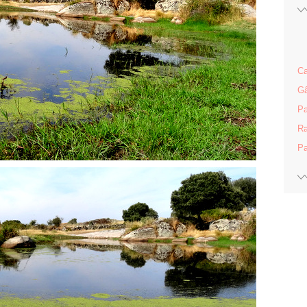
Ca
Gâ
Pa
Ra
Pa