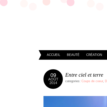
ACCUEIL
BEAUTÉ
CRÉATION
Entre ciel et terre
09
AOÛT
categories:
Coups de coeur
,
D
2014