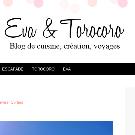
ESCAPADE
TOROCORO
EVA
ivers
,
Sorties