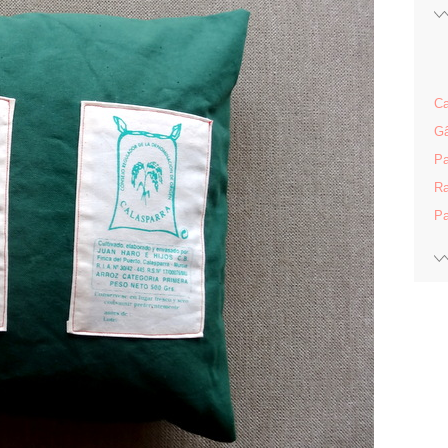
Ca
Gâ
Pa
Ra
Pa