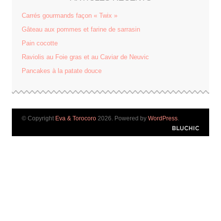
Carrés gourmands façon « Twix »
Gâteau aux pommes et farine de sarrasin
Pain cocotte
Raviolis au Foie gras et au Caviar de Neuvic
Pancakes à la patate douce
© Copyright
Eva & Torocoro
2026. Powered by
WordPress
.