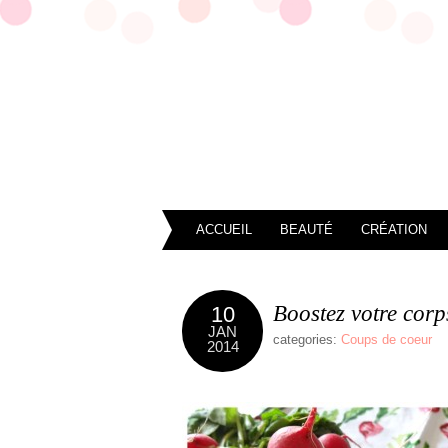
ACCUEIL
BEAUTÉ
CRÉATION
Boostez votre corps
10
JAN
categories:
Coups de coeur
2014