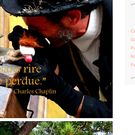
Ca
Gâ
Pa
Ra
Pa