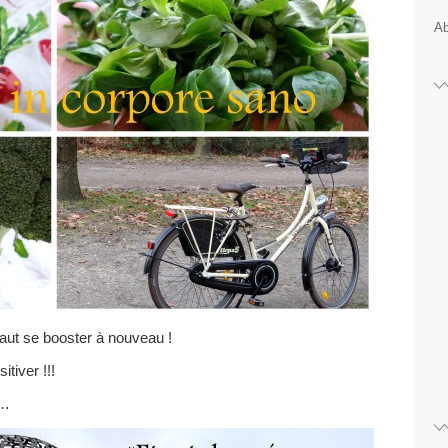
Ab
aut se booster à nouveau !
itiver !!!
 …