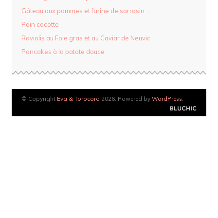
Gâteau aux pommes et farine de sarrasin
Pain cocotte
Raviolis au Foie gras et au Caviar de Neuvic
Pancakes à la patate douce
© Copyright
Eva & Torocoro
2026. Powered by
WordPress
.