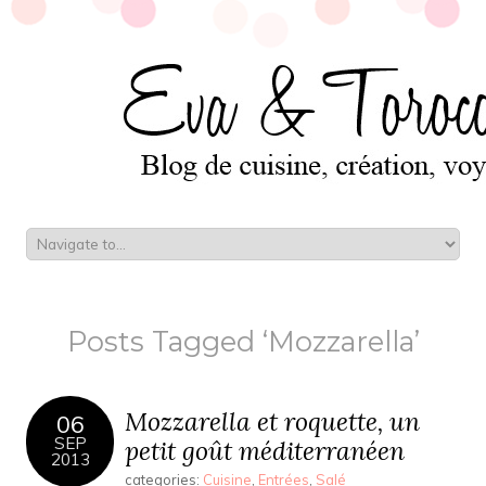
Posts Tagged ‘Mozzarella’
Mozzarella et roquette, un
06
SEP
petit goût méditerranéen
2013
categories:
Cuisine
,
Entrées
,
Salé