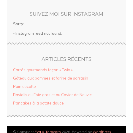
SUIVEZ MOI SUR INSTAGRAM
Sorry:
- Instagram feed not found.
ARTICLES RÉCENTS
Carrés gourmands façon « Twix »
Gâteau aux pommes et farine de sarrasin
Pain cocotte
Raviolis au Foie gras et au Caviar de Neuvic
Pancakes à la patate douce
© Copyright
Eva & Torocoro
2026. Powered by
WordPress
.