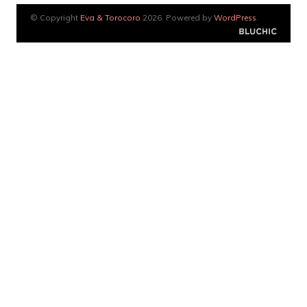
© Copyright
Eva & Torocoro
2026. Powered by
WordPress
.