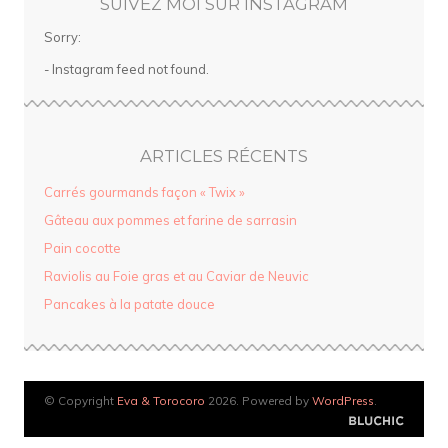
SUIVEZ MOI SUR INSTAGRAM
Sorry:
- Instagram feed not found.
ARTICLES RÉCENTS
Carrés gourmands façon « Twix »
Gâteau aux pommes et farine de sarrasin
Pain cocotte
Raviolis au Foie gras et au Caviar de Neuvic
Pancakes à la patate douce
© Copyright
Eva & Torocoro
2026. Powered by
WordPress
.