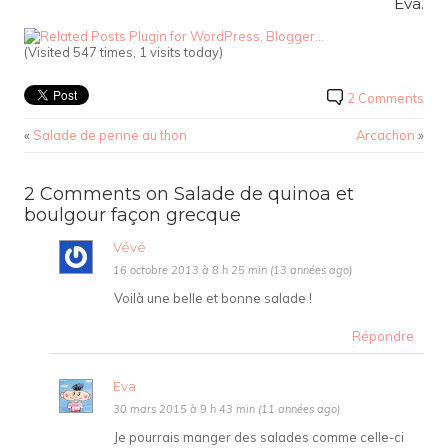
Eva.
(Visited 547 times, 1 visits today)
2 Comments
«
Salade de penne au thon
Arcachon
»
2 Comments on Salade de quinoa et
boulgour façon grecque
Vévé
16 octobre 2013 à 8 h 25 min (13 années ago)
Voilà une belle et bonne salade !
Répondre
Eva
30 mars 2015 à 9 h 43 min (11 années ago)
Je pourrais manger des salades comme celle-ci