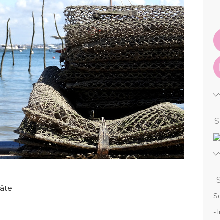
S
pâte
So
- 