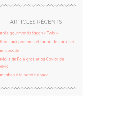
ARTICLES RÉCENTS
rrés gourmands façon « Twix »
teau aux pommes et farine de sarrasin
in cocotte
violis au Foie gras et au Caviar de
uvic
ncakes à la patate douce