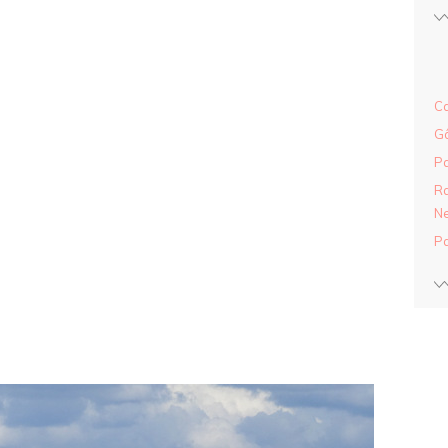
Ca
Gâ
Pa
Ra
Ne
Pa