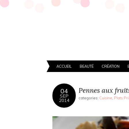
ACCUEIL
BEAUTÉ
CRÉATION
Pennes aux fruit
04
SEP
categories:
Cuisine
,
Plats Pr
2014