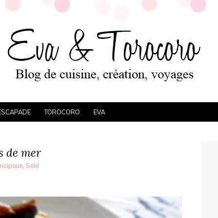
ESCAPADE
TOROCORO
EVA
s de mer
incipaux
,
Salé