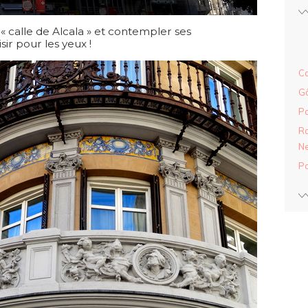
 « calle de Alcala » et contempler ses
sir pour les yeux !
Ca
Gâ
Pa
Ra
Ne
Pa