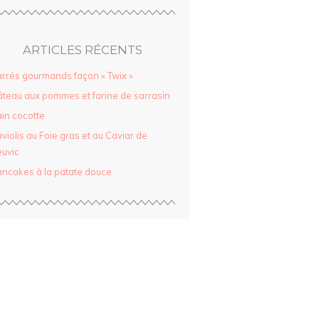
ARTICLES RÉCENTS
rrés gourmands façon « Twix »
teau aux pommes et farine de sarrasin
in cocotte
violis au Foie gras et au Caviar de
uvic
ncakes à la patate douce