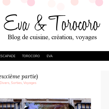
ESCAPADE
TOROCORO
EVA
euxième partie)
Divers
,
Sorties
,
Voyages