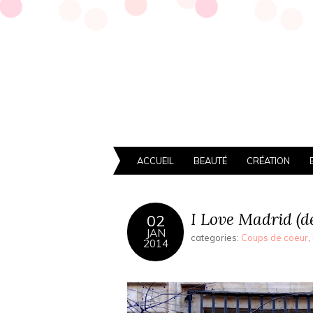
ACCUEIL
BEAUTÉ
CRÉATION
I Love Madrid (d
02
JAN
categories:
Coups de coeur
,
2014