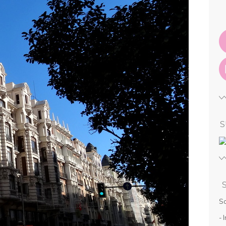
S
So
- 