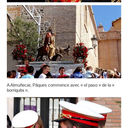
A Almuñecar, Pâques commence avec « el paso » de la »
borriquita ».