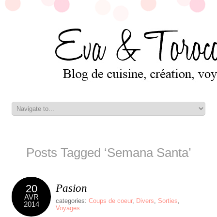
Posts Tagged ‘Semana Santa’
Pasion
20
AVR
categories:
Coups de coeur
,
Divers
,
Sorties
,
2014
Voyages