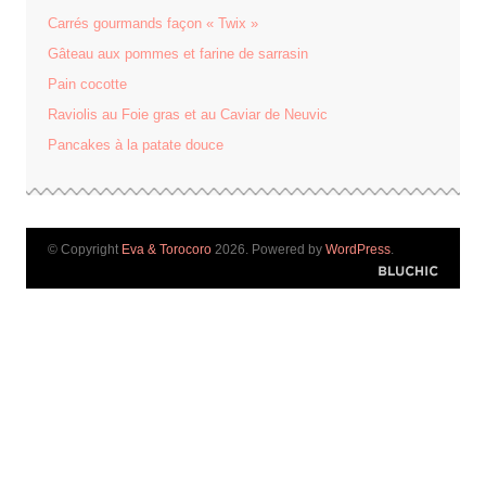
Carrés gourmands façon « Twix »
Gâteau aux pommes et farine de sarrasin
Pain cocotte
Raviolis au Foie gras et au Caviar de Neuvic
Pancakes à la patate douce
© Copyright
Eva & Torocoro
2026. Powered by
WordPress
.