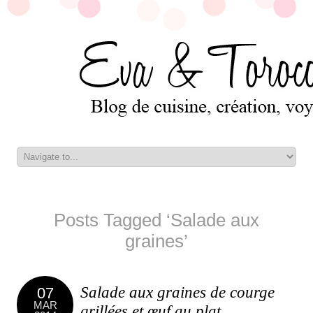
Posts Tagged ‘Salade aux
graines’
Salade aux graines de courge
07
MAR
grillées et œuf au plat