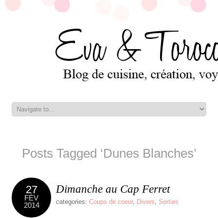
Posts Tagged ‘Dunes Blanches’
Dimanche au Cap Ferret
27
FÉV
categories:
Coups de coeur
,
Divers
,
Sorties
2014