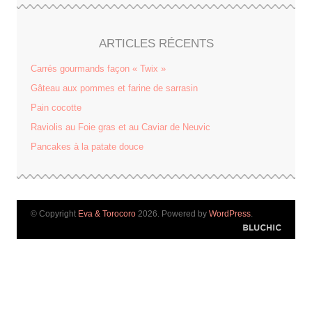
ARTICLES RÉCENTS
Carrés gourmands façon « Twix »
Gâteau aux pommes et farine de sarrasin
Pain cocotte
Raviolis au Foie gras et au Caviar de Neuvic
Pancakes à la patate douce
© Copyright
Eva & Torocoro
2026. Powered by
WordPress
.