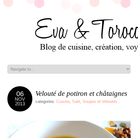
Velouté de potiron et châtaignes
06
NOV
categories:
Cuisine
,
Salé
,
Soupes et Veloutés
2013