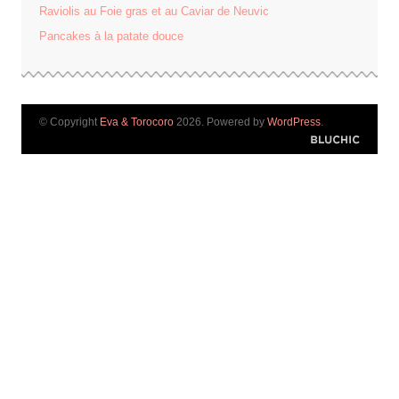
Raviolis au Foie gras et au Caviar de Neuvic
Pancakes à la patate douce
© Copyright
Eva & Torocoro
2026. Powered by
WordPress
.