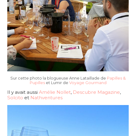
Sur cette photo la blogueuse Anne Lataillade de
Papilles &
Pupilles
et Lumir de
Voyage Gourmand
Il y avait aussi
Amélie Nollet
,
Descubre Magazine
,
Solcito
et
Nathventures