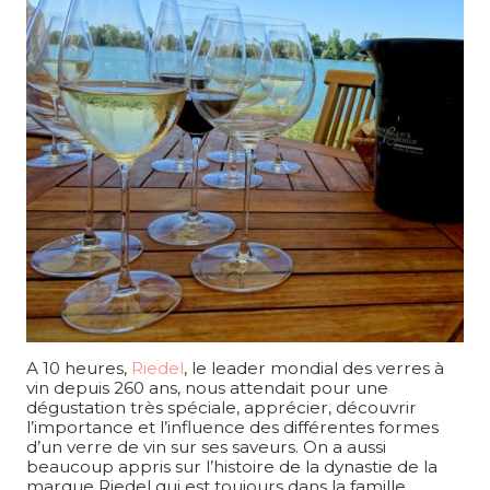
A 10 heures,
Riedel
, le leader mondial des verres à
vin depuis 260 ans, nous attendait pour une
dégustation très spéciale, apprécier, découvrir
l’importance et l’influence des différentes formes
d’un verre de vin sur ses saveurs. On a aussi
beaucoup appris sur l’histoire de la dynastie de la
marque Riedel qui est toujours dans la famille