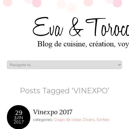
Posts Tagged ‘VINEXPO’
Vinexpo 2017
29
JUIN
categories:
Coups de coeur
,
Divers
,
Sorties
2017