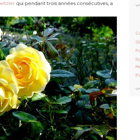
eitzler
qui pendant trois années consécutives, a
Ca
Gâ
Pa
Ra
Ne
Pa