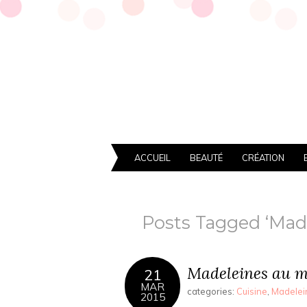
ACCUEIL
BEAUTÉ
CRÉATION
Posts Tagged ‘Made
Madeleines au mi
21
MAR
categories:
Cuisine
,
Madelei
2015