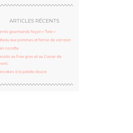
ARTICLES RÉCENTS
rrés gourmands façon « Twix »
teau aux pommes et farine de sarrasin
in cocotte
violis au Foie gras et au Caviar de
uvic
ncakes à la patate douce