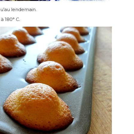
squ’au lendemain.
 à 180° C.