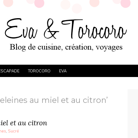
ESCAPADE
TOROCORO
EVA
leines au miel et au citron’
el et au citron
nes
,
Sucré