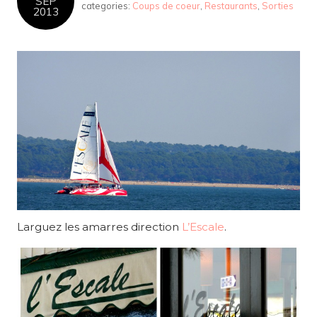
SEP
categories:
Coups de coeur
,
Restaurants
,
Sorties
2013
Larguez les amarres direction
L’Escale
.