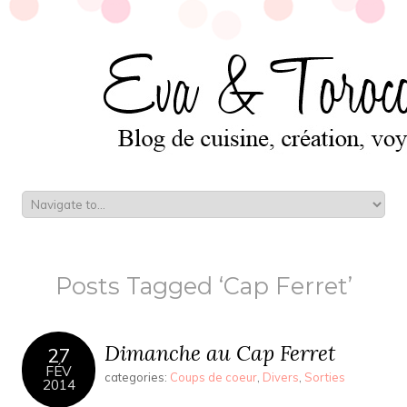
Posts Tagged ‘Cap Ferret’
Dimanche au Cap Ferret
27
FÉV
categories:
Coups de coeur
,
Divers
,
Sorties
2014