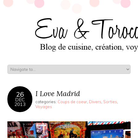
I Love Madrid
26
DÉC
categories:
Coups de coeur
,
Divers
,
Sorties
,
2013
Voyages