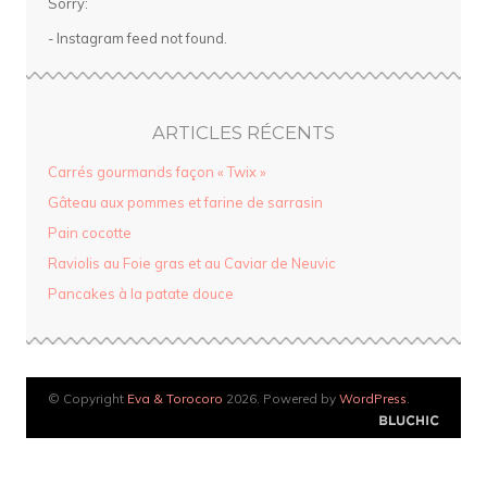
Sorry:
- Instagram feed not found.
ARTICLES RÉCENTS
Carrés gourmands façon « Twix »
Gâteau aux pommes et farine de sarrasin
Pain cocotte
Raviolis au Foie gras et au Caviar de Neuvic
Pancakes à la patate douce
© Copyright
Eva & Torocoro
2026. Powered by
WordPress
.