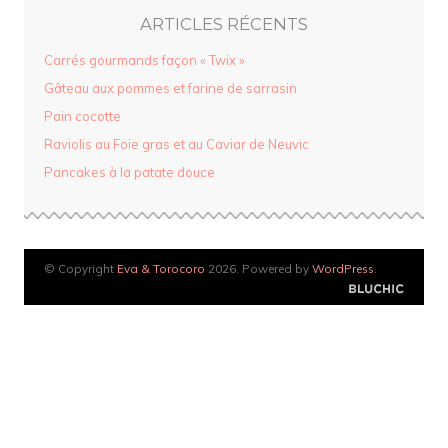
ARTICLES RÉCENTS
Carrés gourmands façon « Twix »
Gâteau aux pommes et farine de sarrasin
Pain cocotte
Raviolis au Foie gras et au Caviar de Neuvic
Pancakes à la patate douce
© Copyright
Eva & Torocoro
2026. Powered by
WordPress
.