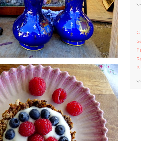
Ca
Gâ
Pa
Ra
Pa