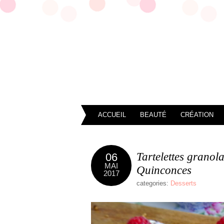
ACCUEIL
BEAUTÉ
CRÉATION
Tartelettes granol
06
MAI
Quinconces
2017
categories:
Desserts