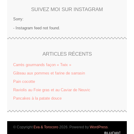
SUIVEZ MOI SUR INSTAGRAM
Sorry:
- Instagram feed not found.
ARTICLES RÉCENTS
Carrés gourmands façon « Twix »
Gâteau aux pommes et farine de sarrasin
Pain cocotte
Raviolis au Foie gras et au Caviar de Neuvic
Pancakes à la patate douce
© Copyright
Eva & Torocoro
2026. Powered by
WordPress
.