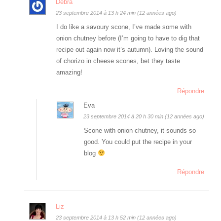
Debra
23 septembre 2014 à 13 h 24 min (12 années ago)
I do like a savoury scone, I’ve made some with
onion chutney before (I’m going to have to dig that
recipe out again now it’s autumn). Loving the sound
of chorizo in cheese scones, bet they taste
amazing!
Répondre
Eva
23 septembre 2014 à 20 h 30 min (12 années ago)
Scone with onion chutney, it sounds so
good. You could put the recipe in your
blog
Répondre
Liz
23 septembre 2014 à 13 h 52 min (12 années ago)