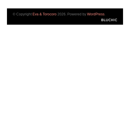
© Copyright
Eva & Torocoro
2026. Powered by
WordPress
.