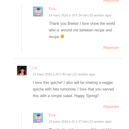
Répondre
Eva
14 mars 2016 à 19 h 14 min (10 années ago)
Thank you Beeta! I love show the world
who is around me between recipe and
recipe
Répondre
Liz
19 mars 2016 à 20 h 40 min (10 années ago)
I love this quiche! I also will be sharing a veggie
quiche with feta tomorrow. I love that you served
this with a simple salad. Happy Spring!!
Répondre
Eva
19 mars 2016 à 21 h 37 min (10 années ago)