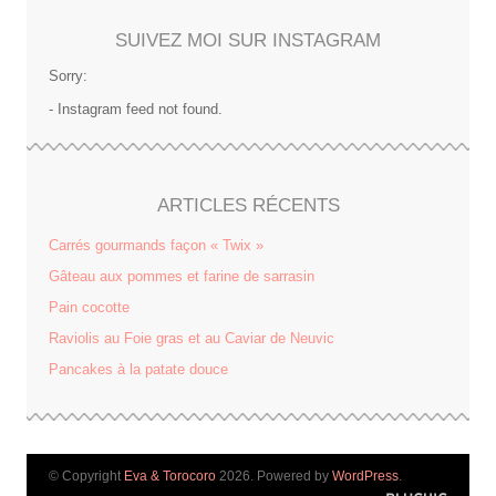
SUIVEZ MOI SUR INSTAGRAM
Sorry:
- Instagram feed not found.
ARTICLES RÉCENTS
Carrés gourmands façon « Twix »
Gâteau aux pommes et farine de sarrasin
Pain cocotte
Raviolis au Foie gras et au Caviar de Neuvic
Pancakes à la patate douce
© Copyright
Eva & Torocoro
2026. Powered by
WordPress
.