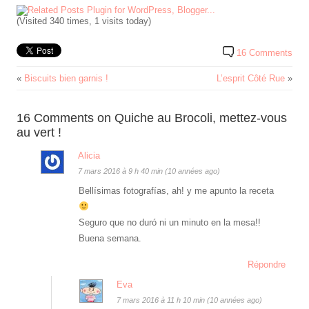
(Visited 340 times, 1 visits today)
16 Comments
«
Biscuits bien garnis !
L’esprit Côté Rue
»
16 Comments on Quiche au Brocoli, mettez-vous
au vert !
Alicia
7 mars 2016 à 9 h 40 min (10 années ago)
Bellísimas fotografías, ah! y me apunto la receta
Seguro que no duró ni un minuto en la mesa!!
Buena semana.
Répondre
Eva
7 mars 2016 à 11 h 10 min (10 années ago)