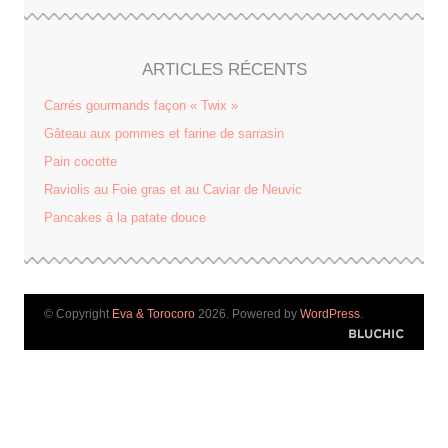
ARTICLES RÉCENTS
Carrés gourmands façon « Twix »
Gâteau aux pommes et farine de sarrasin
Pain cocotte
Raviolis au Foie gras et au Caviar de Neuvic
Pancakes à la patate douce
© Copyright
Eva & Torocoro
2026. Powered by
WordPress
.