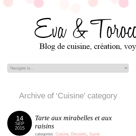
Archive of ‘Cuisine’ category
Tarte aux mirabelles et aux
14
SEP
raisins
2015
categories:
Cuisine
,
Desserts
,
Sucré