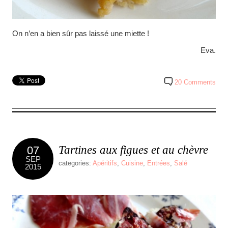
On n’en a bien sûr pas laissé une miette !
Eva.
20 Comments
Tartines aux figues et au chèvre
07
SEP
categories:
Apéritifs
,
Cuisine
,
Entrées
,
Salé
2015