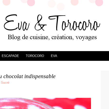
ESCAPADE
TOROCORO
EVA
u chocolat indispensable
,
Sucré