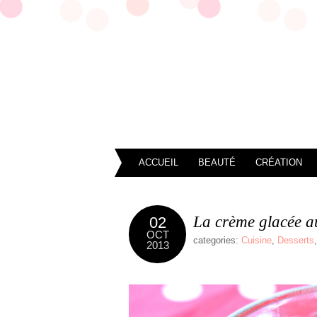
ACCUEIL
BEAUTÉ
CRÉATION
La crème glacée a
02
OCT
categories:
Cuisine
,
Desserts
2013