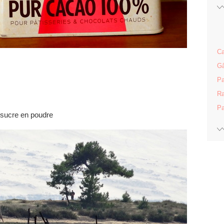
Ca
Gâ
Pa
Ra
Pa
 sucre en poudre