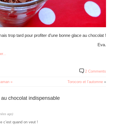
amais trop tard pour profiter d’une bonne glace au chocolat !
Eva.
2 Comments
 Maman »
Torocoro et l’automne
»
au chocolat indispensable
nnées ago)
e c’est quand on veut !