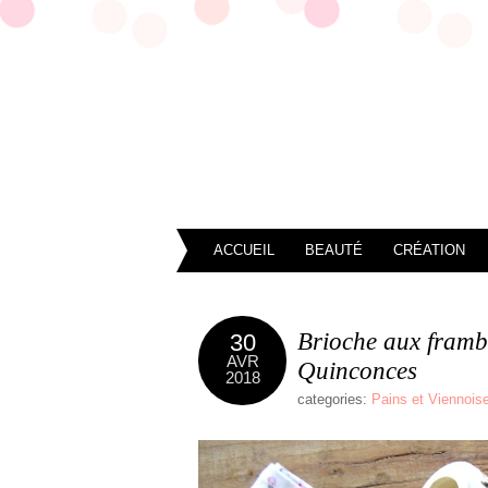
ACCUEIL
BEAUTÉ
CRÉATION
Brioche aux frambo
30
AVR
Quinconces
2018
categories:
Pains et Viennoise