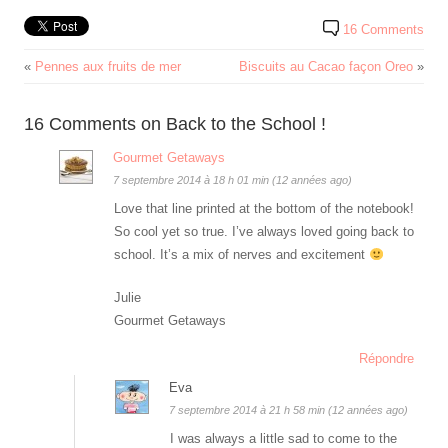
16 Comments
«
Pennes aux fruits de mer
Biscuits au Cacao façon Oreo
»
16 Comments on Back to the School !
Gourmet Getaways
7 septembre 2014 à 18 h 01 min (12 années ago)
Love that line printed at the bottom of the notebook!
So cool yet so true. I’ve always loved going back to
school. It’s a mix of nerves and excitement
Julie
Gourmet Getaways
Répondre
Eva
7 septembre 2014 à 21 h 58 min (12 années ago)
I was always a little sad to come to the