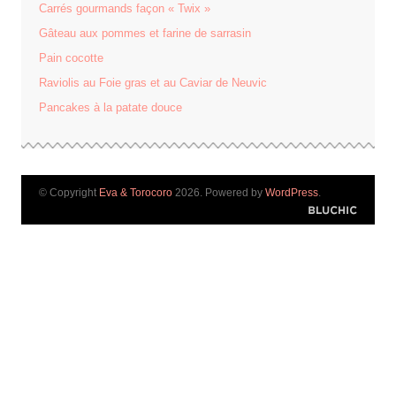
Carrés gourmands façon « Twix »
Gâteau aux pommes et farine de sarrasin
Pain cocotte
Raviolis au Foie gras et au Caviar de Neuvic
Pancakes à la patate douce
© Copyright
Eva & Torocoro
2026. Powered by
WordPress
.