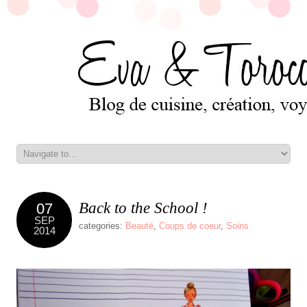
Back to the School !
07
SEP
categories:
Beauté
,
Coups de coeur
,
Soins
2014