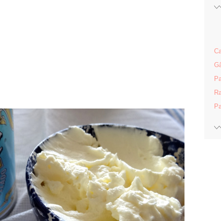
Ca
Gâ
Pa
Ra
Pa