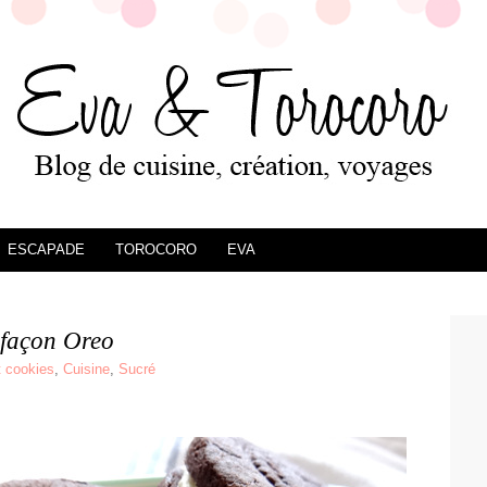
ESCAPADE
TOROCORO
EVA
 façon Oreo
t cookies
,
Cuisine
,
Sucré