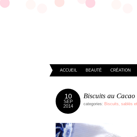
ACCUEIL
BEAUTÉ
CRÉATION
Biscuits au Cacao
10
SEP
categories:
Biscuits, sablés e
2014