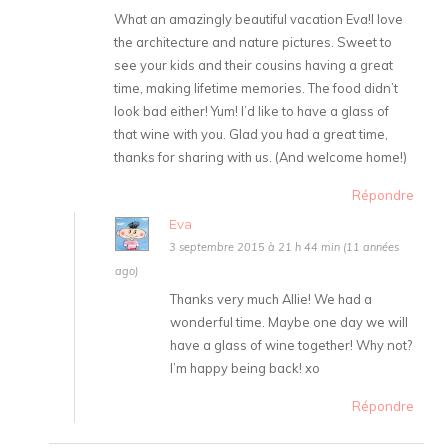
What an amazingly beautiful vacation Eva!I love
the architecture and nature pictures. Sweet to
see your kids and their cousins having a great
time, making lifetime memories. The food didn’t
look bad either! Yum! I’d like to have a glass of
that wine with you. Glad you had a great time,
thanks for sharing with us. (And welcome home!)
Répondre
Eva
3 septembre 2015 à 21 h 44 min (11 années
ago)
Thanks very much Allie! We had a
wonderful time. Maybe one day we will
have a glass of wine together! Why not?
I’m happy being back! xo
Répondre