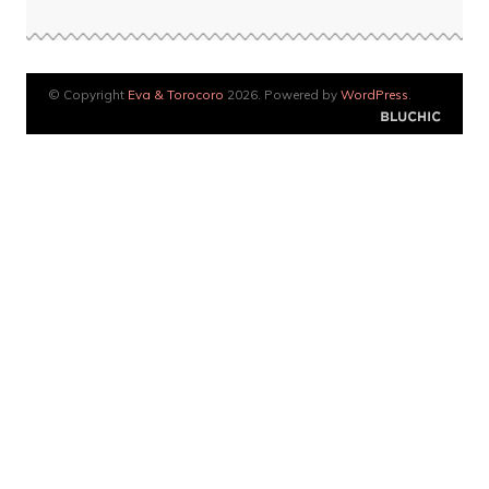
© Copyright
Eva & Torocoro
2026. Powered by
WordPress
.