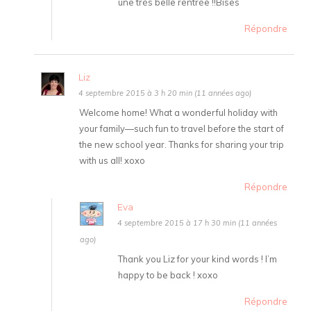
une très belle rentrée !!Bises
Répondre
Liz
4 septembre 2015 à 3 h 20 min (11 années ago)
Welcome home! What a wonderful holiday with
your family—such fun to travel before the start of
the new school year. Thanks for sharing your trip
with us all! xoxo
Répondre
Eva
4 septembre 2015 à 17 h 30 min (11 années
ago)
Thank you Liz for your kind words ! I’m
happy to be back ! xoxo
Répondre