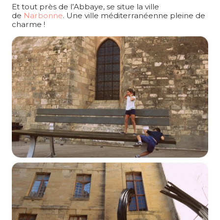
Et tout près de l’Abbaye, se situe la ville
de
Narbonne
. Une ville méditerranéenne pleine de
charme !