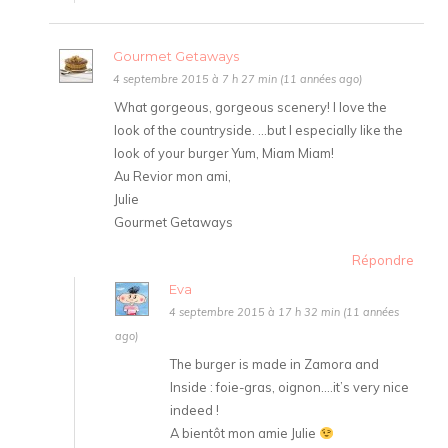
Gourmet Getaways
4 septembre 2015 à 7 h 27 min (11 années ago)
What gorgeous, gorgeous scenery! I love the
look of the countryside. …but I especially like the
look of your burger Yum, Miam Miam!
Au Revior mon ami,
Julie
Gourmet Getaways
Répondre
Eva
4 septembre 2015 à 17 h 32 min (11 années
ago)
The burger is made in Zamora and
Inside : foie-gras, oignon….it’s very nice
indeed !
A bientôt mon amie Julie