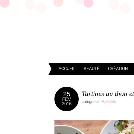
ACCUEIL
BEAUTÉ
CRÉATION
Tartines au thon et
25
FÉV
categories:
Apéritifs
2016