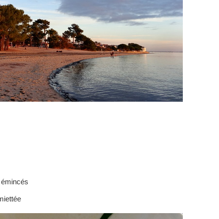
t émincés
miettée