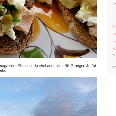
Ca
Gâ
Pa
Ra
Pa
 magazine. Elle vient du chef australien Bill Granger. Je l’ai
eta.