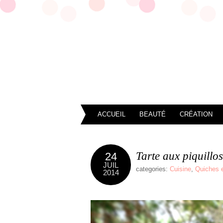
ACCUEIL
BEAUTÉ
CRÉATION
Tarte aux piquillos
24
JUIL
categories:
Cuisine
,
Quiches e
2014