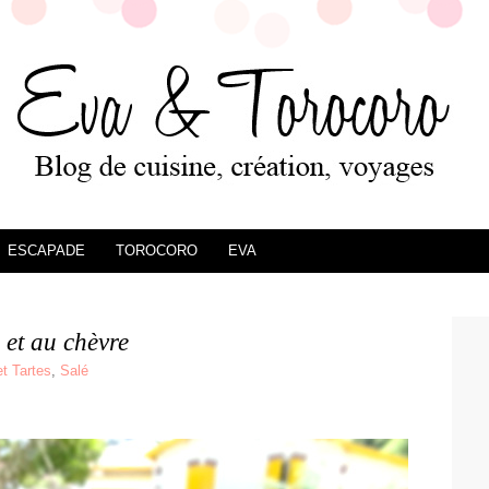
ESCAPADE
TOROCORO
EVA
 et au chèvre
t Tartes
,
Salé