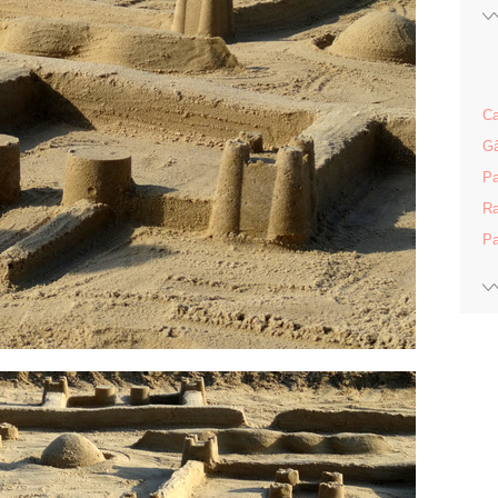
Ca
Gâ
Pa
Ra
Pa